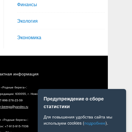
Финансы
Экология
Экономика
актная информация
 «Родные берега»:
редакции: 630055, г. Новосибирск, ул. Разъездная, 10, оф. 5
Предупреждение о сборе
+7-996-376-23-59
статистики
:
r-berega@yandex.ru
Для повышения удобства сайта мы
л «Родные берега»:
используем cookies (
подробнее
).
н: +7-913-915-7036