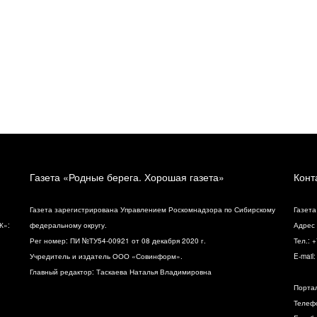
Газета «Родные берега. Хорошая газета»
Конт
Газета зарегистрирована Управлением Роскомнадзора по Сибирскому
Газета
К»:
федеральному округу.
Адрес 
Рег номер: ПИ №ТУ54-00921 от 08 декабря 2020 г.
Тел.: 
Учредитель и издатель ООО «Совинформ».
E-mail
Главный редактор: Таскаева Наталья Владимировна
Порта
Телефо