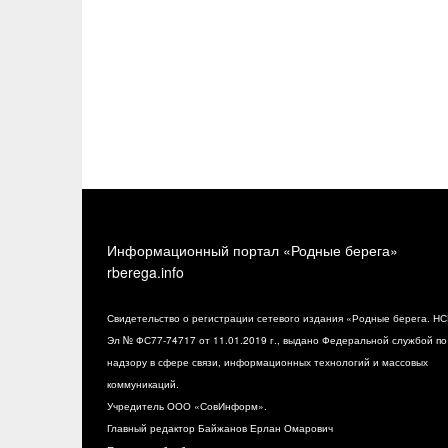
Информационный портал «Родные берега»
rberega.info
Свидетельство о регистрации сетевого издания «Родные берега. НС
Эл № ФС77-74717 от 11.01.2019 г., выдано Федеральной службой по
надзору в сфере связи, информационных технологий и массовых
коммуникаций.
Учредитель ООО «СовИнформ».
Главный редактор Байжанов Ерлан Омарович