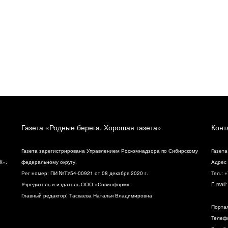
Газета «Родные берега. Хорошая газета»
Конт
Газета зарегистрирована Управлением Роскомнадзора по Сибирскому
Газета
К»:
федеральному округу.
Адрес 
Рег номер: ПИ №ТУ54-00921 от 08 декабря 2020 г.
Тел.: 
Учредитель и издатель ООО «Совинформ».
E-mail
Главный редактор: Таскаева Наталья Владимировна
Порта
Телефо