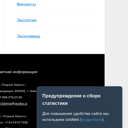
Финансы
Экология
Экономика
актная информация
 «Родные берега»:
редакции: 630055, г. Новосибирск, ул. Разъездная, 10, оф. 5
Предупреждение о сборе
+7-996-376-23-59
статистики
:
r-berega@yandex.ru
Для повышения удобства сайта мы
л «Родные берега»:
используем cookies (
подробнее
).
н: +7-913-915-7036