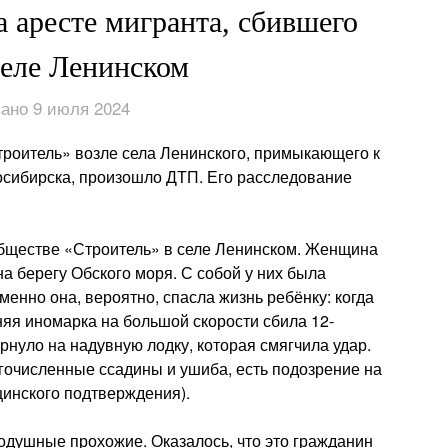
а аресте мигранта, сбившего
селе Ленинском
ано 9 июля 2024
троитель» возле села Ленинского, примыкающего к
осибирска, произошло ДТП. Его расследование
бществе «Строитель» в селе Ленинском. Женщина
а берегу Обского моря. С собой у них была
менно она, вероятно, спасла жизнь ребёнку: когда
няя иномарка на большой скорости сбила 12-
рнуло на надувную лодку, которая смягчила удар.
гочисленные ссадины и ушиба, есть подозрение на
инского подтверждения).
нодушные прохожие
. Оказалось, что это гражданин