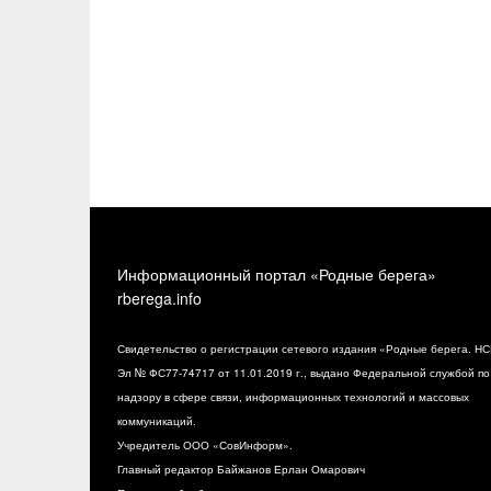
Информационный портал «Родные берега»
rberega.info
Свидетельство о регистрации сетевого издания «Родные берега. НС
Эл № ФС77-74717 от 11.01.2019 г., выдано Федеральной службой по
надзору в сфере связи, информационных технологий и массовых
коммуникаций.
Учредитель ООО «СовИнформ».
Главный редактор Байжанов Ерлан Омарович