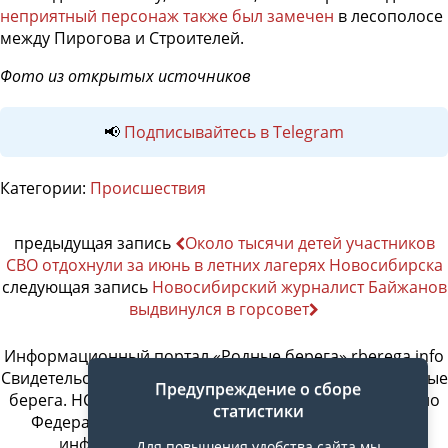
неприятный персонаж также был замечен
в лесополосе
между Пирогова и Строителей.
Фото из открытых источников
📢
Подписывайтесь в Telegram
Категории:
Происшествия
предыдущая запись
Около тысячи детей участников
СВО отдохнули за июнь в летних лагерях Новосибирска
следующая запись
Новосибирский журналист Байжанов
выдвинулся в горсовет
Информационный портал «Родные берега» rberega.info
Свидетельство о регистрации сетевого издания «Родные
Предупреждение о сборе
берега. НСК»: Эл № ФС77-74717 от 11.01.2019 г., выдано
статистики
Федеральной службой по надзору в сфере связи,
информационных технологий и массовых
Для повышения удобства сайта мы