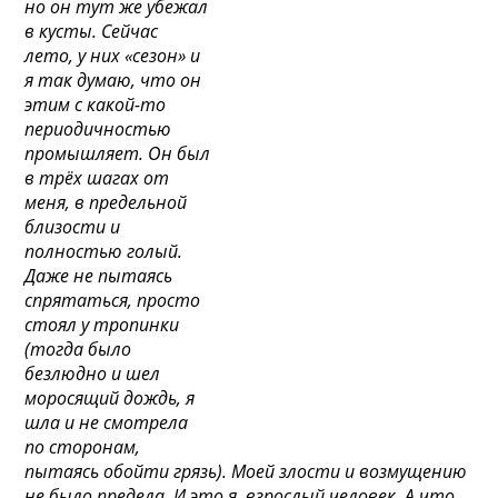
но он тут же убежал
в кусты. Сейчас
лето, у них «сезон» и
я так думаю, что он
этим с какой-то
периодичностью
промышляет. Он был
в трёх шагах от
меня, в предельной
близости и
полностью голый.
Даже не пытаясь
спрятаться, просто
стоял у тропинки
(тогда было
безлюдно и шел
моросящий дождь, я
шла и не смотрела
по сторонам,
пытаясь обойти грязь). Моей злости и возмущению
не было предела. И это я, взрослый человек. А что,