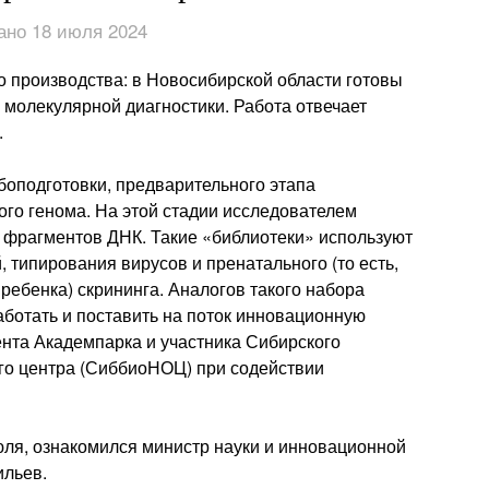
ано 18 июля 2024
 производства: в Новосибирской области готовы
 молекулярной диагностики. Работа отвечает
.
боподготовки, предварительного этапа
ого генома. На этой стадии исследователем
 фрагментов ДНК. Такие «библиотеки» используют
, типирования вирусов и пренатального (то есть,
ребенка) скрининга. Аналогов такого набора
работать и поставить на поток инновационную
ента Академпарка и участника Сибирского
го центра (СиббиоНОЦ) при содействии
юля, ознакомился министр науки и инновационной
ильев.