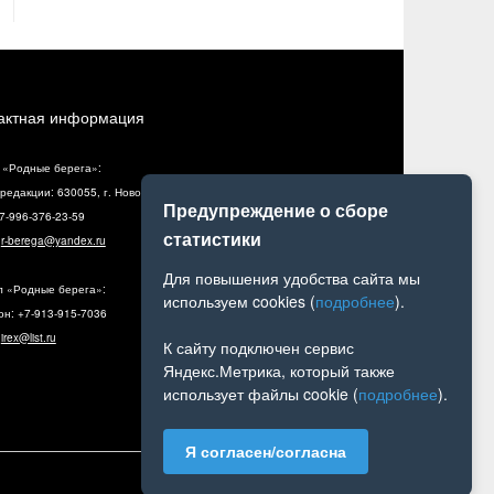
актная информация
 «Родные берега»:
редакции: 630055, г. Новосибирск, ул. Разъездная, 10, оф. 5
Предупреждение о сборе
+7-996-376-23-59
статистики
:
r-berega@yandex.ru
Для повышения удобства сайта мы
л «Родные берега»:
используем cookies (
подробнее
).
н: +7-913-915-7036
:
irex@list.ru
К сайту подключен сервис
Яндекс.Метрика, который также
использует файлы cookie (
подробнее
).
Я согласен/согласна