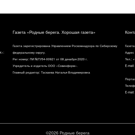
Газета «Родные берега. Хорошая газета»
Конт
Газета зарегистрирована Управлением Роскомнадзора по Сибирскому
Газета
К»:
федеральному округу.
Адрес 
Рег номер: ПИ №ТУ54-00921 от 08 декабря 2020 г.
Тел.: 
Учредитель и издатель ООО «Совинформ».
E-mail
Главный редактор: Таскаева Наталья Владимировна
Порта
Телефо
E-mail
©2026 Родные берега