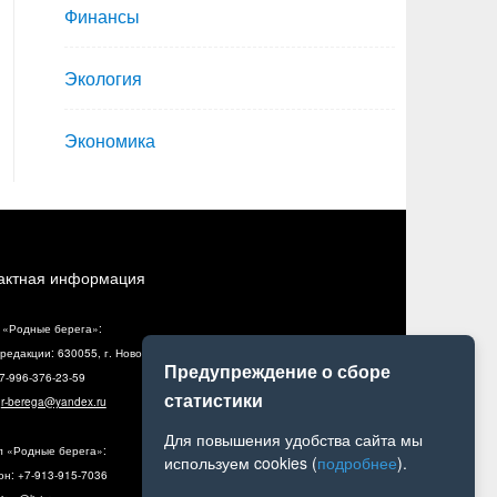
Финансы
Экология
Экономика
актная информация
 «Родные берега»:
редакции: 630055, г. Новосибирск, ул. Разъездная, 10, оф. 5
Предупреждение о сборе
+7-996-376-23-59
статистики
:
r-berega@yandex.ru
Для повышения удобства сайта мы
л «Родные берега»:
используем cookies (
подробнее
).
н: +7-913-915-7036