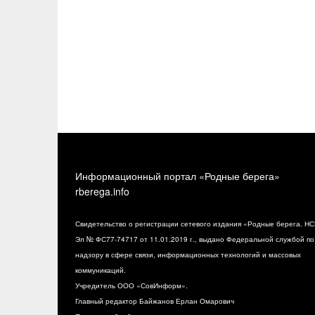
Информационный портал «Родные берега»
rberega.info
Свидетельство о регистрации сетевого издания «Родные берега. НС
Эл № ФС77-74717 от 11.01.2019 г., выдано Федеральной службой по
надзору в сфере связи, информационных технологий и массовых
коммуникаций.
Учредитель ООО «СовИнформ».
Главный редактор Байжанов Ерлан Омарович