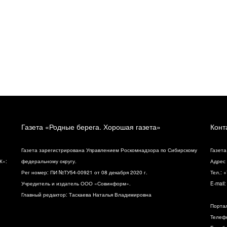
Газета «Родные берега. Хорошая газета»
Конт
Газета зарегистрирована Управлением Роскомнадзора по Сибирскому
Газета
К»:
федеральному округу.
Адрес 
Рег номер: ПИ №ТУ54-00921 от 08 декабря 2020 г.
Тел.: 
Учредитель и издатель ООО «Совинформ».
E-mail
Главный редактор: Таскаева Наталья Владимировна
Порта
Телефо