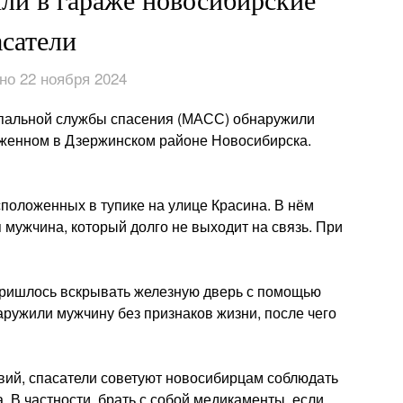
ли в гараже новосибирские
асатели
но 22 ноября 2024
ипальной службы спасения (МАСС) обнаружили
оженном в Дзержинском районе Новосибирска.
сположенных в тупике на улице Красина. В нём
я мужчина, который долго не выходит на связь. При
пришлось вскрывать железную дверь с помощью
аружили мужчину без признаков жизни, после чего
вий, спасатели советуют новосибирцам соблюдать
 В частности, брать с собой медикаменты, если