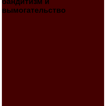
бандитизм и
вымогательство