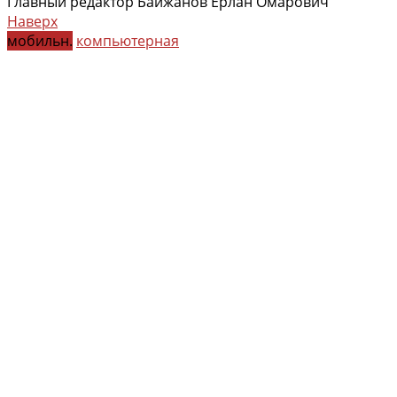
Главный редактор Байжанов Ерлан Омарович
Наверх
мобильн.
компьютерная