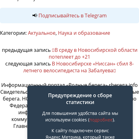
📢
Подписывайтесь в Telegram
Категории:
Актуальное
,
Наука и образование
предыдущая запись
В среду в Новосибирской области
потеплеет до +21
следующая запись
В Новосибирске «Ниссан» сбил 8-
летнего велосипедиста на Забалуева
Информационный портал «Родные берега» rberega.info
Свидетельство о регистрации сетевого издания «Родные
Предупреждение о сборе
берега. НСК»: Эл № ФС77-74717 от 11.01.2019 г., выдано
статистики
Федеральной службой по надзору в сфере связи,
информационных технологий и массовых
Для повышения удобства сайта мы
коммуникаций. Учредитель ООО «СовИнформ».
используем cookies (
подробнее
).
Главный редактор Байжанов Ерлан Омарович
К сайту подключен сервис
Яндекс.Метрика, который также