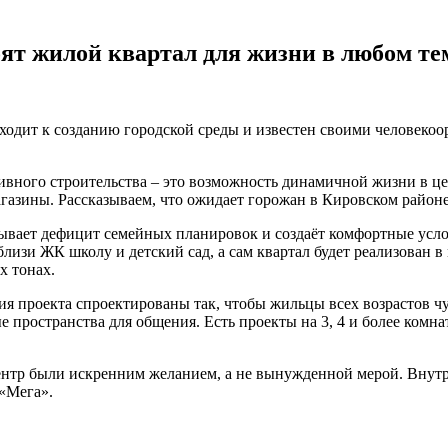
ят жилой квартал для жизни в любом те
ходит к созданию городской среды и известен своими человеко
ивного строительства – это возможность динамичной жизни в це
агазины. Рассказываем, что ожидает горожан в Кировском район
вает дефицит семейных планировок и создаёт комфортные услов
лизи ЖК школу и детский сад, а сам квартал будет реализован
х тонах.
 проекта спроектированы так, чтобы жильцы всех возрастов чув
 пространства для общения. Есть проекты на 3, 4 и более комн
ентр были искренним желанием, а не вынужденной мерой. Внутри 
«Мега».