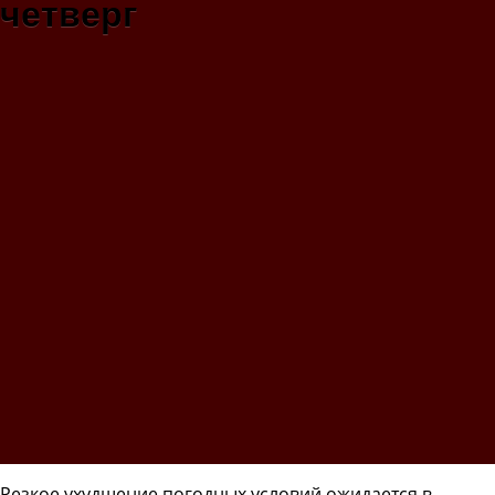
четверг
Резкое ухудшение погодных условий ожидается в