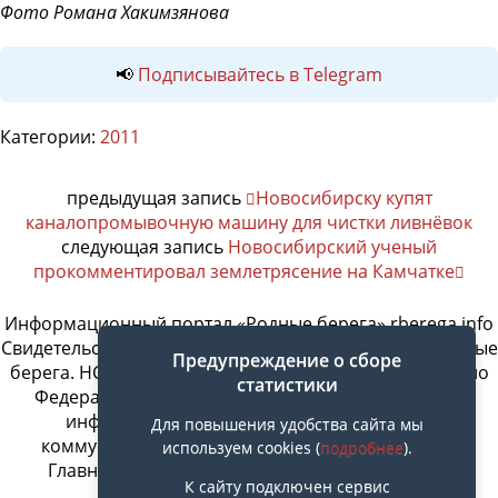
Фото Романа Хакимзянова
📢
Подписывайтесь в Telegram
Категории:
2011
предыдущая запись
Новосибирску купят
каналопромывочную машину для чистки ливнёвок
следующая запись
Новосибирский ученый
прокомментировал землетрясение на Камчатке
Информационный портал «Родные берега» rberega.info
Свидетельство о регистрации сетевого издания «Родные
Предупреждение о сборе
берега. НСК»: Эл № ФС77-74717 от 11.01.2019 г., выдано
статистики
Федеральной службой по надзору в сфере связи,
информационных технологий и массовых
Для повышения удобства сайта мы
коммуникаций. Учредитель ООО «СовИнформ».
используем cookies (
подробнее
).
Главный редактор Байжанов Ерлан Омарович
К сайту подключен сервис