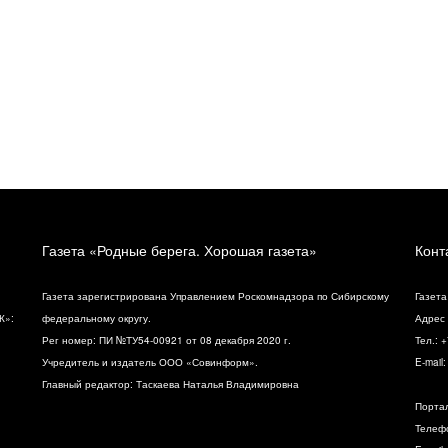
Газета «Родные берега. Хорошая газета»
Конт
Газета зарегистрирована Управлением Роскомнадзора по Сибирскому
Газета
К»:
федеральному округу.
Адрес 
Рег номер: ПИ №ТУ54-00921 от 08 декабря 2020 г.
Тел.: 
Учредитель и издатель ООО «Совинформ».
E-mail
Главный редактор: Таскаева Наталья Владимировна
Порта
Телефо