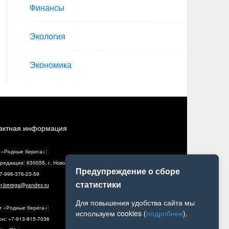
Финансы
Экология
Экономика
актная информация
 «Родные берега»:
редакции: 630055, г. Новосибирск, ул. Разъездная, 10, оф. 5
Предупреждение о сборе
+7-996-376-23-59
статистики
:
r-berega@yandex.ru
Для повышения удобства сайта мы
л «Родные берега»:
используем cookies (
подробнее
).
н: +7-913-915-7036