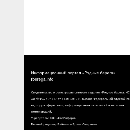
Информационный портал «Родные берега»
rberega.info
Свидетельство о регистрации сетевого издания «Родные берега. НС
Эл № ФС77-74717 от 11.01.2019 г., выдано Федеральной службой по
надзору в сфере связи, информационных технологий и массовых
коммуникаций.
Учредитель ООО «СовИнформ».
Главный редактор Байжанов Ерлан Омарович