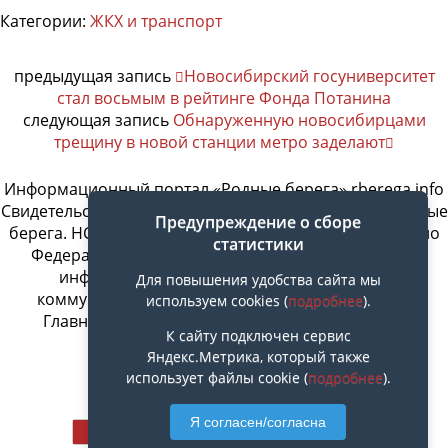
Категории:
ЖКХ и транспорт
предыдущая запись
Новосибирский госуниверситет
стал восьмым в рейтинге Фонда Потанина
следующая запись
Обнаруженную новосибирцами
трещину в новой станции метро заделают
Информационный портал «Родные берега» rberega.info
Свидетельство о регистрации сетевого издания «Родные
Предупреждение о сборе
берега. НСК»: Эл № ФС77-74717 от 11.01.2019 г., выдано
статистики
Федеральной службой по надзору в сфере связи,
информационных технологий и массовых
Для повышения удобства сайта мы
коммуникаций. Учредитель ООО «СовИнформ».
используем cookies (
подробнее
).
Главный редактор Байжанов Ерлан Омарович
К сайту подключен сервис
Яндекс.Метрика, который также
использует файлы cookie (
подробнее
).
Наверх
Я согласен/согласна
Мобильн.
Компьютерная