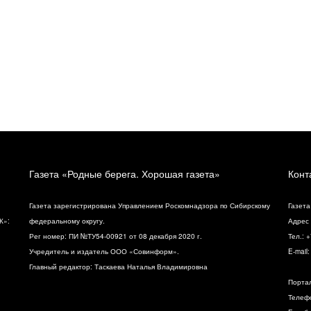
Газета «Родные берега. Хорошая газета»
Конт
Газета зарегистрирована Управлением Роскомнадзора по Сибирскому
Газета
К»:
федеральному округу.
Адрес 
Рег номер: ПИ №ТУ54-00921 от 08 декабря 2020 г.
Тел.: 
Учредитель и издатель ООО «Совинформ».
E-mail
Главный редактор: Таскаева Наталья Владимировна
Порта
Телефо