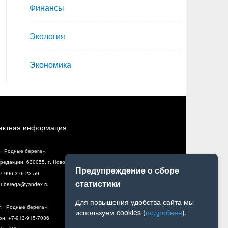
Финансы
Экология
Экономика
актная информация
 «Родные берега»:
редакции: 630055, г. Новосибирск, ул. Разъездная, 10, оф. 5
Предупреждение о сборе
+7-996-376-23-59
статистики
:
r-berega@yandex.ru
Для повышения удобства сайта мы
л «Родные берега»:
используем cookies (
подробнее
).
н: +7-913-915-7036