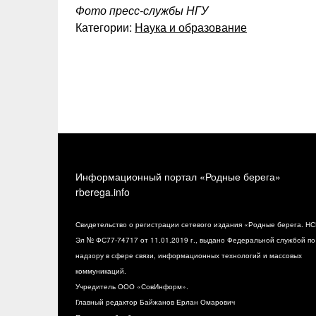
Фото пресс-службы НГУ
Категории:
Наука и образование
Информационный портал «Родные берега»
rberega.info
Свидетельство о регистрации сетевого издания «Родные берега. НС
Эл № ФС77-74717 от 11.01.2019 г., выдано Федеральной службой по
надзору в сфере связи, информационных технологий и массовых
коммуникаций.
Учредитель ООО «СовИнформ».
Главный редактор Байжанов Ерлан Омарович