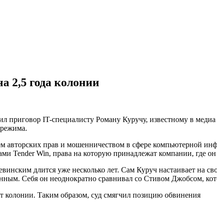
а 2,5 года колонии
ил приговор IT-специалисту Роману Куручу, известному в медиа
 режима.
м авторских прав и мошенничеством в сфере компьютерной инф
ми Tender Win, права на которую принадлежат компании, где он 
нским длится уже несколько лет. Сам Куруч настаивает на свое
нным. Себя он неоднократно сравнивал со Стивом Джобсом, кото
ет колонии. Таким образом, суд смягчил позицию обвинения