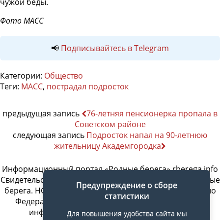
чужой беды.
Фото МАСС
📢
Подписывайтесь в Telegram
Категории:
Общество
Теги:
МАСС
,
пострадал подросток
предыдущая запись
76-летняя пенсионерка пропала в
Советском районе
следующая запись
Подросток напал на 90-летнюю
жительницу Академгородка
Информационный портал «Родные берега» rberega.info
Свидетельство о регистрации сетевого издания «Родные
Предупреждение о сборе
берега. НСК»: Эл № ФС77-74717 от 11.01.2019 г., выдано
статистики
Федеральной службой по надзору в сфере связи,
информационных технологий и массовых
Для повышения удобства сайта мы