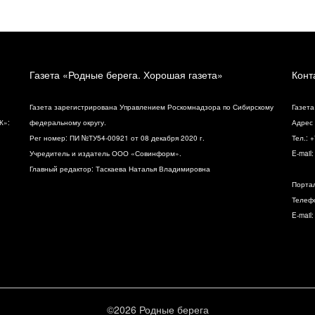
Газета «Родные берега. Хорошая газета»
Конт
Газета зарегистрирована Управлением Роскомнадзора по Сибирскому
Газета
К»:
федеральному округу.
Адрес 
Рег номер: ПИ №ТУ54-00921 от 08 декабря 2020 г.
Тел.: 
Учредитель и издатель ООО «Совинформ».
E-mail
Главный редактор: Таскаева Наталья Владимировна
Порта
Телефо
E-mail
©2026 Родные берега