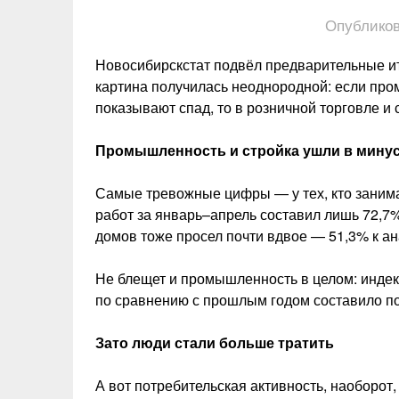
Опубликов
Новосибирскстат подвёл предварительные ит
картина получилась неоднородной: если про
показывают спад, то в розничной торговле и 
Промышленность и стройка ушли в мину
Самые тревожные цифры — у тех, кто заним
работ за январь–апрель составил лишь 72,7%
домов тоже просел почти вдвое — 51,3% к ан
Не блещет и промышленность в целом: индекс
по сравнению с прошлым годом составило по
Зато люди стали больше тратить
А вот потребительская активность, наоборот