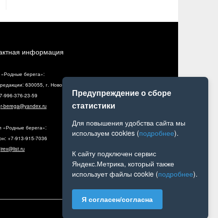
актная информация
 «Родные берега»:
редакции: 630055, г. Новосибирск, ул. Разъездная, 10, оф. 5
Предупреждение о сборе
+7-996-376-23-59
статистики
:
r-berega@yandex.ru
Для повышения удобства сайта мы
л «Родные берега»:
используем cookies (
подробнее
).
н: +7-913-915-7036
:
irex@list.ru
К сайту подключен сервис
Яндекс.Метрика, который также
использует файлы cookie (
подробнее
).
Я согласен/согласна