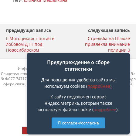
Теги:
клиника Мешалкина
предыдущая запись
следующая запись
Мотоциклист погиб в
Стрельба на Шлюзе
лобовом ДТП под
привлекла внимание
Новосибирском
полиции
Предупреждение о сборе
статистики
Информационный портал «Родные берега» rberega.info
Свидетельство о регистрации сетевого издания «Родные берега. НСК»: Эл
№ ФС77-74717 от 11.01.2019 г., выдано Федеральной службой по надзору в
Для повышения удобства сайта мы
сфере связи, информационных технологий и массовых коммуникаций.
используем cookies (
подробнее
).
Учредитель ООО «СовИнформ».
Главный редактор Байжанов Ерлан Омарович
К сайту подключен сервис
Яндекс.Метрика, который также
использует файлы cookie (
подробнее
).
Наверх
Я согласен/согласна
Мобильн.
Компьютерная