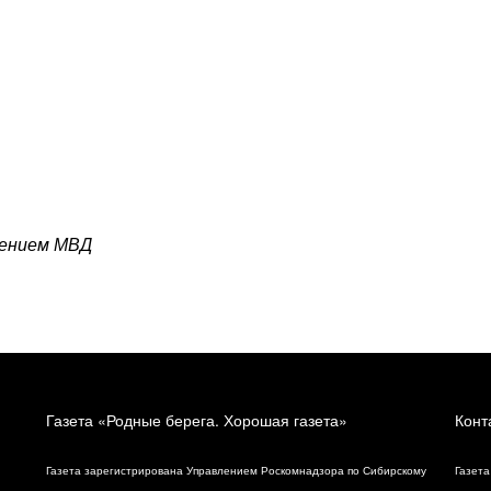
лением МВД
Газета «Родные берега. Хорошая газета»
Конт
Газета зарегистрирована Управлением Роскомнадзора по Сибирскому
Газета