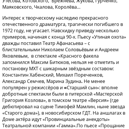
Утёсова, Котовского, Брежнева, Жукова, Гурченко,
Маяковского, Чкалова, Королёва…
Интерес к творческому наследию прекрасного
отечественного драматурга, трагически погибшего в
1972 году, не угасает. Навскидку приведу несколько
примеров, начиная с конца 90-х. Пьесу «Утиная охота»
дважды поставил Театр Афанасьева – с
блистательными Николаем Соловьёвым и Андреем
Яковлевым, в спектакле «Красного факела
запомнился Максим Битюков, нельзя не отметить и
постановку МХТ с шикарным звёздным составом:
Константин Хабенский, Михаил Пореченков,
Александр Семчев, Марина Зудина
.
Не менее
популярен у режиссёров и
«
Старший сын»: вполне
добротные спектакли были в питерской «Мастерской
Григория Козлова», в томском театре «Версия» (где
дебютировал на сцене Тимофей Мамлин, ныне звезда
«Старого дома»), в новосибирском ГДТ. На аншлагах в
Доме актёра идут «Провинциальные анекдоты»
Театральной компании «Гамма».По пьесе «Прощание