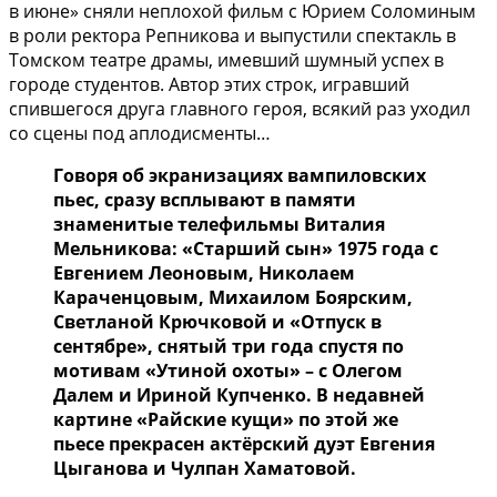
в июне» сняли неплохой фильм с Юрием Соломиным
в роли ректора Репникова и выпустили спектакль в
Томском театре драмы, имевший шумный успех в
городе студентов. Автор этих строк, игравший
спившегося друга главного героя, всякий раз уходил
со сцены под аплодисменты…
Говоря об экранизациях вампиловских
пьес, сразу всплывают в памяти
знаменитые телефильмы Виталия
Мельникова: «Старший сын» 1975 года с
Евгением Леоновым, Николаем
Караченцовым, Михаилом Боярским,
Светланой Крючковой и «Отпуск в
сентябре», снятый три года спустя по
мотивам «Утиной охоты» – с Олегом
Далем и Ириной Купченко. В недавней
картине «Райские кущи» по этой же
пьесе прекрасен актёрский дуэт Евгения
Цыганова и Чулпан Хаматовой.