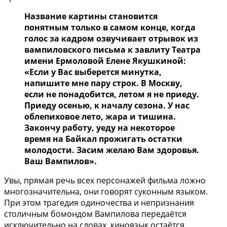
Название картины становится
понятным только в самом конце, когда
голос за кадром озвучивает отрывок из
вампиловского письма к завлиту Театра
имени Ермоловой Елене Якушкиной:
«Если у Вас выберется минутка,
напишите мне пару строк. В Москву,
если не понадобится, летом я не приеду.
Приеду осенью, к началу сезона. У нас
облепиховое лето, жара и тишина.
Закончу работу, уеду на некоторое
время на Байкал прожигать остатки
молодости. Засим желаю Вам здоровья.
Ваш Вампилов».
Увы, прямая речь всех персонажей фильма ложно
многозначительна, они говорят суконным языком.
При этом трагедия одиночества и непризнания
столичным бомондом Вампилова передаётся
исключительно на словах, киноязык остаётся