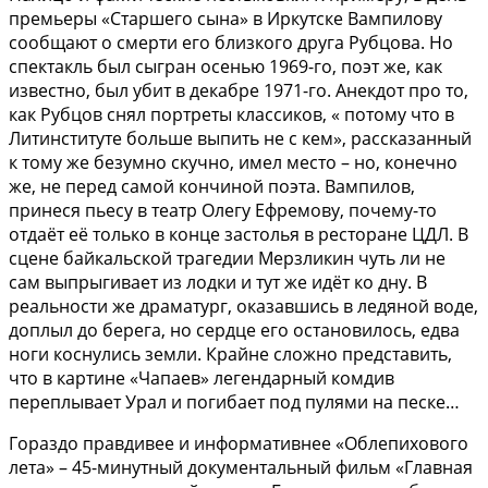
премьеры «Старшего сына» в Иркутске Вампилову
сообщают о смерти его близкого друга Рубцова. Но
спектакль был сыгран осенью 1969-го, поэт же, как
известно, был убит в декабре 1971-го. Анекдот про то,
как Рубцов снял портреты классиков, « потому что в
Литинституте больше выпить не с кем», рассказанный
к тому же безумно скучно, имел место – но, конечно
же, не перед самой кончиной поэта. Вампилов,
принеся пьесу в театр Олегу Ефремову, почему-то
отдаёт её только в конце застолья в ресторане ЦДЛ. В
сцене байкальской трагедии Мерзликин чуть ли не
сам выпрыгивает из лодки и тут же идёт ко дну. В
реальности же драматург, оказавшись в ледяной воде,
доплыл до берега, но сердце его остановилось, едва
ноги коснулись земли. Крайне сложно представить,
что в картине «Чапаев» легендарный комдив
переплывает Урал и погибает под пулями на песке…
Гораздо правдивее и информативнее «Облепихового
лета» – 45-минутный документальный фильм «Главная