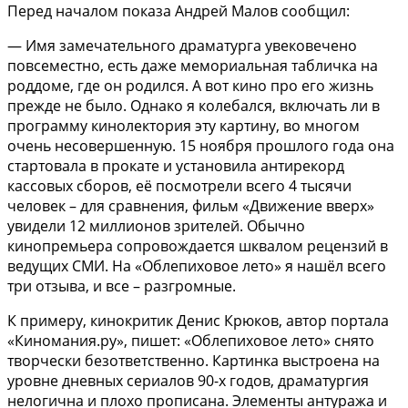
Перед началом показа Андрей Малов сообщил:
— Имя замечательного драматурга увековечено
повсеместно, есть даже мемориальная табличка на
роддоме, где он родился. А вот кино про его жизнь
прежде не было. Однако я колебался, включать ли в
программу кинолектория эту картину, во многом
очень несовершенную. 15 ноября прошлого года она
стартовала в прокате и установила антирекорд
кассовых сборов, её посмотрели всего 4 тысячи
человек – для сравнения, фильм «Движение вверх»
увидели 12 миллионов зрителей. Обычно
кинопремьера сопровождается шквалом рецензий в
ведущих СМИ. На «Облепиховое лето» я нашёл всего
три отзыва, и все – разгромные.
К примеру, кинокритик Денис Крюков, автор портала
«Киномания.ру», пишет: «Облепиховое лето» снято
творчески безответственно. Картинка выстроена на
уровне дневных сериалов 90-х годов, драматургия
нелогична и плохо прописана. Элементы антуража и