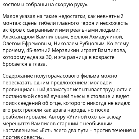
костюмы собраны на скорую руку».
Малов указал на такие недостатки, как невнятный
монтаж сцены гибели главного героя и несхожесть
актёров с сыгранными ими реальными людьми:
Александром Вампиловым, Беллой Ахмадулиной,
Олегом Ефремовым, Николаем Рубцовым. Ко всему
прочему, 45-летний Мерзликин играет Вампилова,
которому едва за 30, и эта разница в возрасте
бросается в глаза.
Содержание полуторачасового фильма можно
пересказать одним предложением: молодой
провинциальный драматург испытывает трудности с
постановкой своей лучшей пьесы в столице и ведёт
поиск сведений об отце, которого никогда не видел:
его расстреляли как врага народа, но после
реабилитировали. Автору «Утиной охоты» всюду
мерещится Вампилов-старший с необычным
наставлением: «Есть всего два пути – против течения и
против совести».