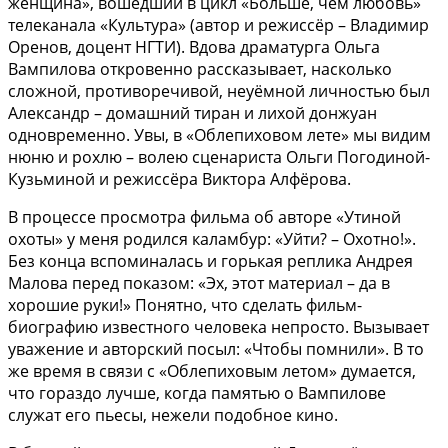
женщина», вошедший в цикл «Больше, чем любовь»
телеканала «Культура» (автор и режиссёр – Владимир
Оренов, доцент НГТИ). Вдова драматурга Ольга
Вампилова откровенно рассказывает, насколько
сложной, противоречивой, неуёмной личностью был
Александр – домашний тиран и лихой донжуан
одновременно. Увы, в «Облепиховом лете» мы видим
нюню и рохлю – волею сценариста Ольги Погодиной-
Кузьминой и режиссёра Виктора Алфёрова.
В процессе просмотра фильма об авторе «Утиной
охоты» у меня родился каламбур: «Уйти? – Охотно!».
Без конца вспоминалась и горькая реплика Андрея
Малова перед показом: «Эх, этот материал – да в
хорошие руки!» Понятно, что сделать фильм-
биографию известного человека непросто. Вызывает
уважение и авторский посыл: «Чтобы помнили». В то
же время в связи с «Облепиховым летом» думается,
что гораздо лучше, когда памятью о Вампилове
служат его пьесы, нежели подобное кино.