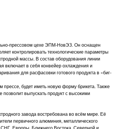
льно-прессовом цехе ЭПМ-НовЭЗ. Он оснащен
оляет контролировать технологические параметры
ктродной массы. В состав оборудования линии
ая включает в себя конвейер охлаждения и
ривания для расфасовки готового продукта в «биг-
прессе, будет иметь новую форму брикета. Также
е позволит выпускать продукт с высокими
ктродного завода востребована во всём мире. Её
ители первичного алюминия, металлического
н СНГ, Европы, Ближнего Востока, Северной и