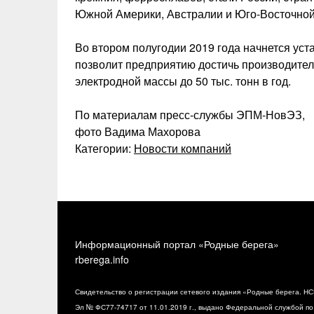
Южной Америки, Австралии и Юго-Восточной
Во втором полугодии 2019 года начнется уст
позволит предприятию достичь производител
электродной массы до 50 тыс. тонн в год.
По материалам пресс-службы ЭПМ-НовЭЗ,
фото Вадима Махорова
Категории:
Новости компаний
Информационный портал «Родные берега»
rberega.info
Свидетельство о регистрации сетевого издания «Родные берега. НС
Эл № ФС77-74717 от 11.01.2019 г., выдано Федеральной службой по