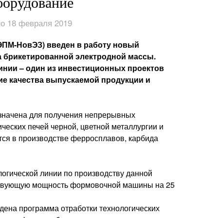
борудование
о 18 февраля 2019
ЭПМ-НовЭЗ) введен в работу новый
 брикетированной электродной массы.
инии – один из инвестиционных проектов
е качества выпускаемой продукции и
значена для получения непрерывных
еских печей черной, цветной металлургии и
ся в производстве ферросплавов, карбида
огической линии по производству данной
ествующую мощность формовочной машины на 25
ена программа отработки технологических