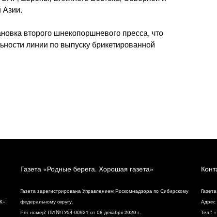
 Азии.
ановка второго шнекопоршневого пресса, что
ьности линии по выпуску брикетированной
Газета «Родные берега. Хорошая газета»
Конт
Газета зарегистрирована Управлением Роскомнадзора по Сибирскому
Газета
К»:
федеральному округу.
Адрес 
Рег номер: ПИ №ТУ54-00921 от 08 декабря 2020 г.
Тел.: 