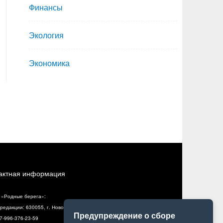
Финансы
Экология
Экономика
актная информация
 «Родные берега»:
редакции: 630055, г. Новосибирск, ул. Разъездная, 10, оф. 5
Предупреждение о сборе
+7-996-376-23-59