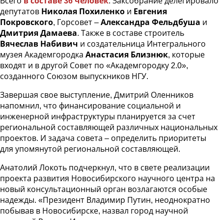
Всего
в составе 36 человек
: Заксобрание делегировало
депутатов
Николая Похиленко
и
Евгения
Покровского
, Горсовет –
Александра Фельдбуша
и
Дмитрия Дамаева
. Также в составе строитель
Вячеслав Набивич
и создательница Интегрального
музея Академгородка
Анастасия Близнюк
, которые
входят и в другой Совет по «Академгородку 2.0»,
созданного Союзом выпускников НГУ.
Завершая свое выступление, Дмитрий Оленников
напомнил, что финансирование социальной и
инженерной инфраструктуры планируется за счет
региональной составляющей различных национальных
проектов. И задача совета – определить приоритеты
для упомянутой региональной составляющей.
Анатолий Локоть подчеркнул, что в свете реализации
проекта развития Новосибирского научного центра на
новый консультационный орган возлагаются особые
надежды. «Президент Владимир Путин, неоднократно
побывав в Новосибирске, назвал город научной