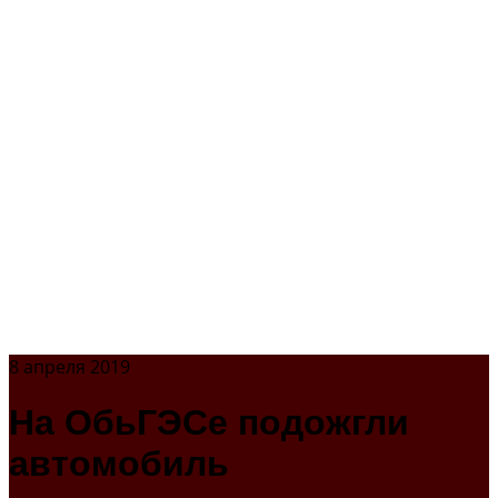
8 апреля 2019
На ОбьГЭСе подожгли
автомобиль