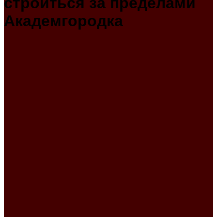
строиться за пределами
Академгородка