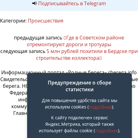
📢
Подписывайтесь в Telegram
Категории:
Происшествия
предыдущая запись
Где в Советском районе
отремонтируют дороги и тротуары
следующая запись
5 млн рублей похитили в Бердске при
строительстве коллектора
Информационный портал «Родные берега» rberega.info
Свидетельство о регистрации сетевого издания «Родные
Предупреждение о сборе
берега. НСК»: Эл № ФС77-74717 от 11.01.2019 г., выдано
статистики
Федеральной службой по надзору в сфере связи,
информационных технологий и массовых
Для повышения удобства сайта мы
коммуникаций. Учредитель ООО «СовИнформ».
используем cookies (
подробнее
).
Главный редактор Байжанов Ерлан Омарович
К сайту подключен сервис
Яндекс.Метрика, который также
использует файлы cookie (
подробнее
).
Наверх