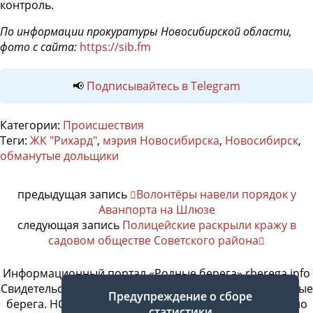
контроль.
По информации прокуратуры Новосибирской области,
фото с сайта:
https://sib.fm
📢
Подписывайтесь в Telegram
Категории:
Происшествия
Теги:
ЖК "Рихард"
,
мэрия Новосибирска
,
Новосибирск
,
обманутые дольщики
предыдущая запись
Волонтёры навели порядок у
Аванпорта на Шлюзе
следующая запись
Полицейские раскрыли кражу в
садовом обществе Советского района
Информационный портал «Родные берега» rberega.info
Свидетельство о регистрации сетевого издания «Родные
Предупреждение о сборе
берега. НСК»: Эл № ФС77-74717 от 11.01.2019 г., выдано
статистики