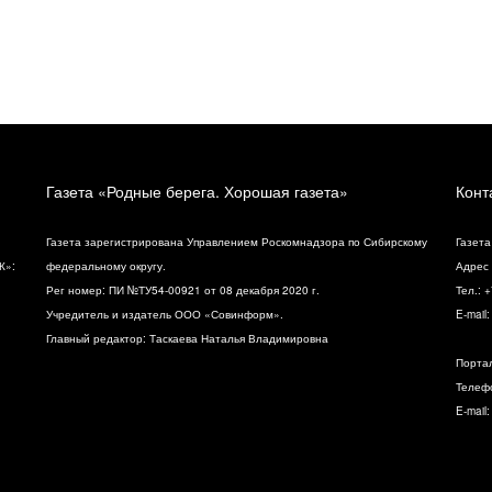
Газета «Родные берега. Хорошая газета»
Конт
Газета зарегистрирована Управлением Роскомнадзора по Сибирскому
Газета
К»:
федеральному округу.
Адрес 
Рег номер: ПИ №ТУ54-00921 от 08 декабря 2020 г.
Тел.: 
Учредитель и издатель ООО «Совинформ».
E-mail
Главный редактор: Таскаева Наталья Владимировна
Порта
Телефо
E-mail