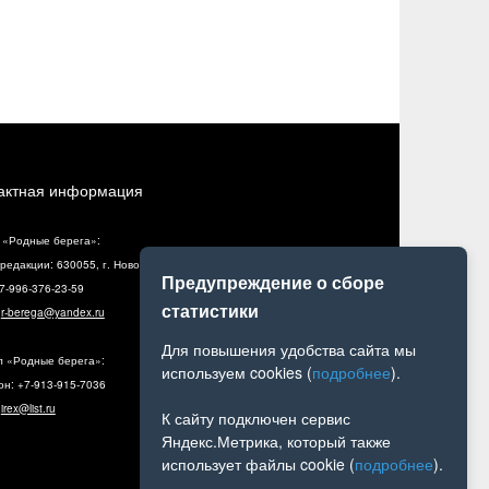
актная информация
 «Родные берега»:
редакции: 630055, г. Новосибирск, ул. Разъездная, 10, оф. 5
Предупреждение о сборе
+7-996-376-23-59
статистики
:
r-berega@yandex.ru
Для повышения удобства сайта мы
л «Родные берега»:
используем cookies (
подробнее
).
н: +7-913-915-7036
:
irex@list.ru
К сайту подключен сервис
Яндекс.Метрика, который также
использует файлы cookie (
подробнее
).