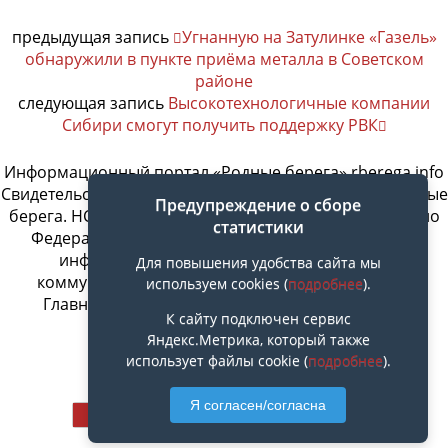
предыдущая запись
Угнанную на Затулинке «Газель»
обнаружили в пункте приёма металла в Советском
районе
следующая запись
Высокотехнологичные компании
Сибири смогут получить поддержку РВК
Информационный портал «Родные берега» rberega.info
Свидетельство о регистрации сетевого издания «Родные
Предупреждение о сборе
берега. НСК»: Эл № ФС77-74717 от 11.01.2019 г., выдано
статистики
Федеральной службой по надзору в сфере связи,
информационных технологий и массовых
Для повышения удобства сайта мы
коммуникаций. Учредитель ООО «СовИнформ».
используем cookies (
подробнее
).
Главный редактор Байжанов Ерлан Омарович
К сайту подключен сервис
Яндекс.Метрика, который также
использует файлы cookie (
подробнее
).
Наверх
Я согласен/согласна
Мобильн.
Компьютерная