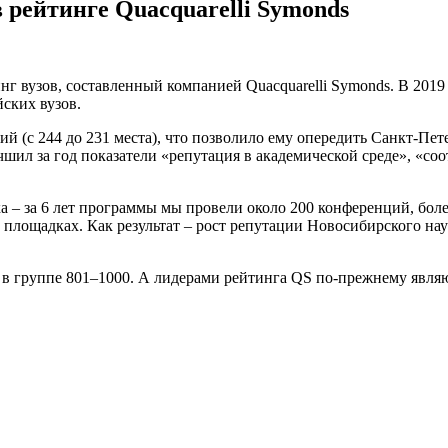
 рейтинге Quacquarelli Symonds
 вузов, составленный компанией Quacquarelli Symonds. В 2019
ских вузов.
й (с 244 до 231 места), что позволило ему опередить Санкт-Пет
шил за год показатели «репутация в академической среде», «со
а – за 6 лет программы мы провели около 200 конференций, бол
лощадках. Как результат – рост репутации Новосибирского нау
я в группе 801–1000. А лидерами рейтинга QS по-прежнему явля