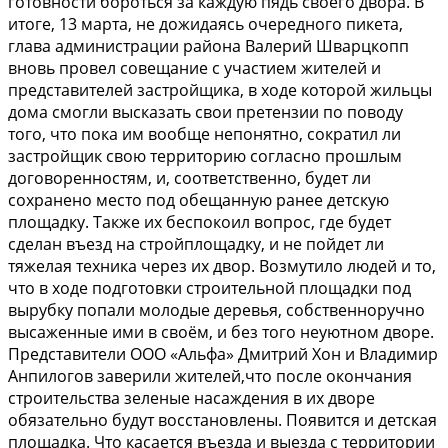
готовности бороться за каждую пядь своего двора. В
итоге, 13 марта, не дожидаясь очередного пикета,
глава администрации района Валерий Шварцкопп
вновь провел совещание с участием жителей и
представителей застройщика, в ходе которой жильцы
дома смогли высказать свои претензии по поводу
того, что пока им вообще непонятно, сократил ли
застройщик свою территорию согласно прошлым
договоренностям, и, соответственно, будет ли
сохранено место под обещанную ранее детскую
площадку. Также их беспокоил вопрос, где будет
сделан въезд на стройплощадку, и не пойдет ли
тяжелая техника через их двор. Возмутило людей и то,
что в ходе подготовки строительной площадки под
вырубку попали молодые деревья, собственноручно
высаженные ими в своём, и без того неуютном дворе.
Представители ООО «Альфа» Дмитрий Хон и Владимир
Анпилогов заверили жителей,что после окончания
строительства зеленые насаждения в их дворе
обязательно будут восстановлены. Появится и детская
площадка. Что касается въезда и выезда с территории