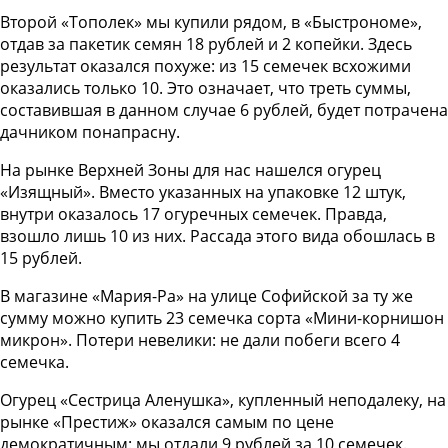
Второй «Тополек» мы купили рядом, в «Быстрономе»,
отдав за пакетик семян 18 рублей и 2 копейки. Здесь
результат оказался похуже: из 15 семечек всхожими
оказались только 10. Это означает, что треть суммы,
составившая в данном случае 6 рублей, будет потрачена
дачником понапрасну.
На рынке Верхней Зоны для нас нашелся огурец
«Изящный». Вместо указанных на упаковке 12 штук,
внутри оказалось 17 огуречных семечек. Правда,
взошло лишь 10 из них. Рассада этого вида обошлась в
15 рублей.
В магазине «Мария-Ра» на улице Софийской за ту же
сумму можно купить 23 семечка сорта «Мини-корнишон
микрон». Потери невелики: не дали побеги всего 4
семечка.
Огурец «Сестрица Аленушка», купленный неподалеку, на
рынке «Престиж» оказался самым по цене
демократичным: мы отдали 9 рублей за 10 семечек.