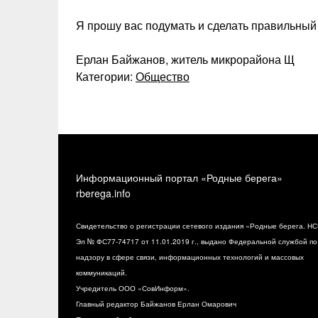
Я прошу вас подумать и сделать правильный
Ерлан Байжанов, житель микрорайона Щ
Категории:
Общество
Информационный портал «Родные берега»
rberega.info
Свидетельство о регистрации сетевого издания «Родные берега. НС
Эл № ФС77-74717 от 11.01.2019 г., выдано Федеральной службой по
надзору в сфере связи, информационных технологий и массовых
коммуникаций.
Учредитель ООО «СовИнформ».
Главный редактор Байжанов Ерлан Омарович