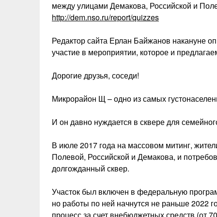
между улицами Демакова, Российской и Поле
http://dem.nso.ru/report/quizzes
Редактор сайта Ерлан Байжанов накануне оп
участие в мероприятии, которое и предлага
Дорогие друзья, соседи!
Микрорайон Щ – одно из самых густонаселен
И он давно нуждается в сквере для семейног
В июле 2017 года на массовом митинг, жител
Полевой, Российской и Демакова, и потребов
долгожданный сквер.
Участок был включен в федеральную програ
но работы по ней начнутся не раньше 2022 г
процесс за счет внебюджетных средств (от 7