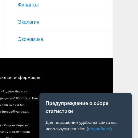
Финансы
Экология
Экономика
актная информация
 «Родные берега»:
редакции: 630055, г. Новосибирск, ул. Разъездная, 10, оф. 5
Предупреждение о сборе
+7-996-376-23-59
статистики
:
r-berega@yandex.ru
Для повышения удобства сайта мы
л «Родные берега»:
используем cookies (
подробнее
).
н: +7-913-915-7036