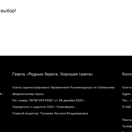
 выбор!
Газета «Родные берега. Хорошая газета»
Конт
Газета зарегистрирована Управлением Роскомнадзора по Сибирскому
Газета
К»:
федеральному округу.
Адрес 
Рег номер: ПИ №ТУ54-00921 от 08 декабря 2020 г.
Тел.: 
Учредитель и издатель ООО «Совинформ».
E-mail
Главный редактор: Таскаева Наталья Владимировна
Порта
Телефо