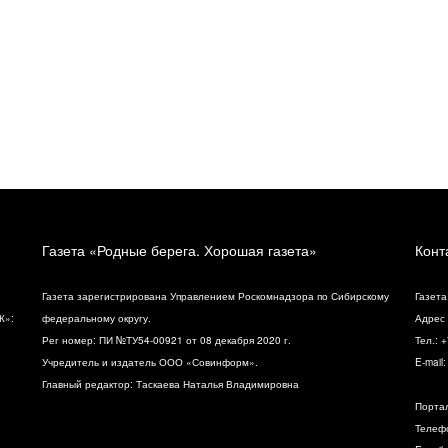
Газета «Родные берега. Хорошая газета»
Конт
Газета зарегистрирована Управлением Роскомнадзора по Сибирскому
Газета
К»:
федеральному округу.
Адрес 
Рег номер: ПИ №ТУ54-00921 от 08 декабря 2020 г.
Тел.: 
Учредитель и издатель ООО «Совинформ».
E-mail
Главный редактор: Таскаева Наталья Владимировна
Порта
Телефо