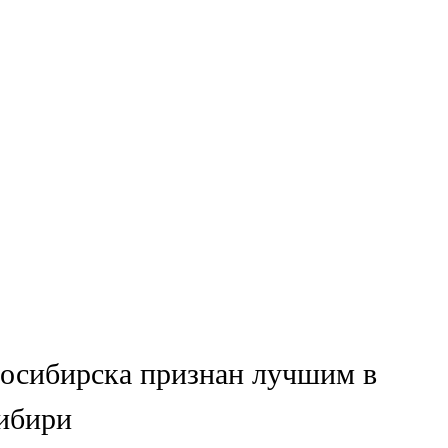
восибирска признан лучшим в
ибири