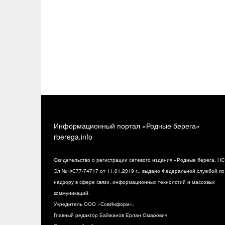
Информационный портал «Родные берега»
rberega.info
Свидетельство о регистрации сетевого издания «Родные берега. НС
Эл № ФС77-74717 от 11.01.2019 г., выдано Федеральной службой по
надзору в сфере связи, информационных технологий и массовых
коммуникаций.
Учредитель ООО «СовИнформ».
Главный редактор Байжанов Ерлан Омарович