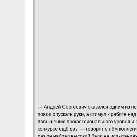
— Андрей Сергеевич оказался одним из не
повод опускать руки, а стимул к работе н
повышению профессионального уровня и р
конкурсе ещё раз, — говорят о нём коллег
раз он набрал высокий балл на испытаниях