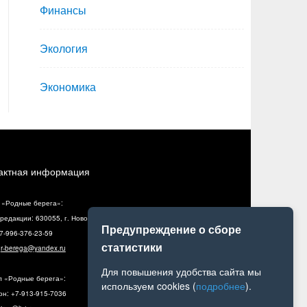
Финансы
Экология
Экономика
актная информация
 «Родные берега»:
редакции: 630055, г. Новосибирск, ул. Разъездная, 10, оф. 5
Предупреждение о сборе
+7-996-376-23-59
статистики
:
r-berega@yandex.ru
Для повышения удобства сайта мы
л «Родные берега»:
используем cookies (
подробнее
).
н: +7-913-915-7036