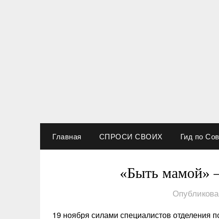
Перейти
к
содержимому
Новости Новосибирска
Родные берега
Главная
СПРОСИ СВОИХ
Гид по Со
«Быть мамой» —
Опубликова
19 ноября силами специалистов отделения п