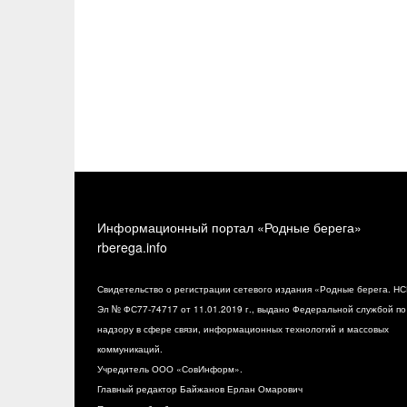
Информационный портал «Родные берега»
rberega.info
Свидетельство о регистрации сетевого издания «Родные берега. НС
Эл № ФС77-74717 от 11.01.2019 г., выдано Федеральной службой по
надзору в сфере связи, информационных технологий и массовых
коммуникаций.
Учредитель ООО «СовИнформ».
Главный редактор Байжанов Ерлан Омарович