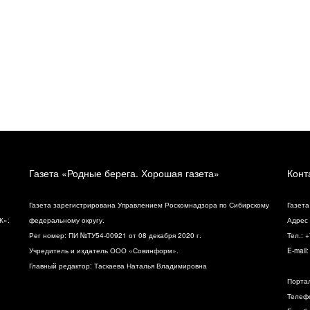
Газета «Родные берега. Хорошая газета»
Конт
Газета зарегистрирована Управлением Роскомнадзора по Сибирскому
Газета
К»:
федеральному округу.
Адрес 
Рег номер: ПИ №ТУ54-00921 от 08 декабря 2020 г.
Тел.: 
Учредитель и издатель ООО «Совинформ».
E-mail
Главный редактор: Таскаева Наталья Владимировна
Порта
Телефо