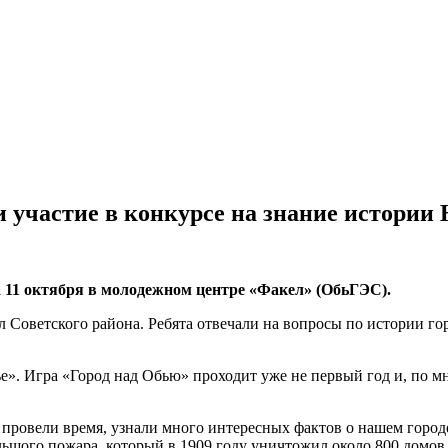
участие в конкурсе на знание истории
 11 октября в молодежном центре «Факел» (ОбьГЭС).
 Советского района. Ребята отвечали на вопросы по истории го
е». Игра «Город над Обью» проходит уже не первый год и, по 
 провели время, узнали много интересных фактов о нашем городе
льшого пожара, который в 1909 году уничтожил около 800 домов