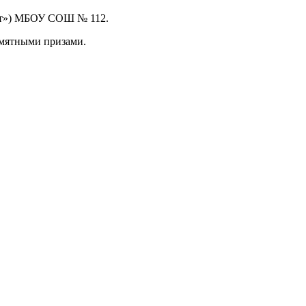
бят») МБОУ СОШ № 112.
амятными призами.