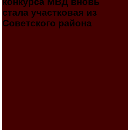
конкурса МВД вновь
стала участковая из
Советского района