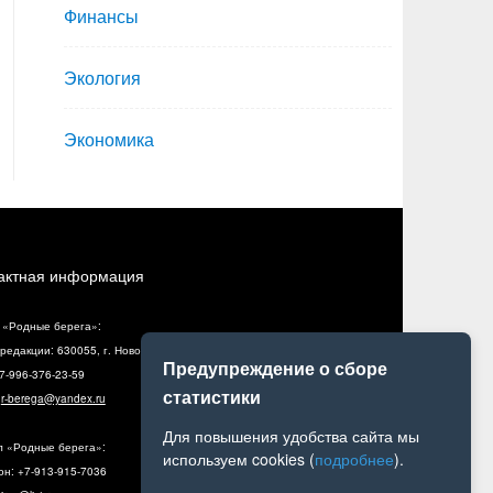
Финансы
Экология
Экономика
актная информация
 «Родные берега»:
редакции: 630055, г. Новосибирск, ул. Разъездная, 10, оф. 5
Предупреждение о сборе
+7-996-376-23-59
статистики
:
r-berega@yandex.ru
Для повышения удобства сайта мы
л «Родные берега»:
используем cookies (
подробнее
).
н: +7-913-915-7036