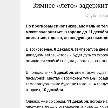
Зимнее «лето» задержит
Опубликова
По прогнозам синоптиков, аномально тё
может задержаться в городе до 11 декабр
снижаться, однако, до следующих выходны
В воскресенье,
8 декабря
, температура днём
дападном ветре, который будет дуть со скоро
ожидается слабый снег, на дорогах — снежн
В понедельник,
9 декабря
, днём также будет 
пасмурной, местами возможны туманы, осадки
температура также будет не ниже -2, -4 град
вторник,
10 декабря
.
Однако, уже со среды,
11 декабря
, погода н
опустится до — 5, -9 градусов, а днём — до 