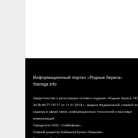
Информационный портал «Родные берега»
rberega.info
Свидетельство о регистрации сетевого издания «Родные берега. НС
Эл № ФС77-74717 от 11.01.2019 г., выдано Федеральной службой по
надзору в сфере связи, информационных технологий и массовых
коммуникаций.
Учредитель ООО «СовИнформ».
Главный редактор Байжанов Ерлан Омарович