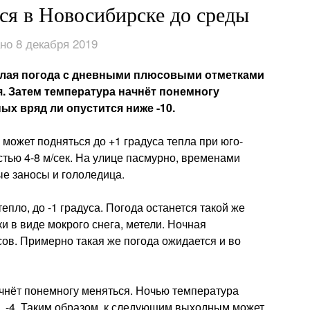
ся в Новосибирске до среды
но 8 декабря 2019
плая погода с дневными плюсовыми отметками
я. Затем температура начнёт понемногу
х вряд ли опустится ниже -10.
 может подняться до +1 градуса тепла при юго-
стью 4-8 м/сек. На улице пасмурно, временами
ые заносы и гололедица.
тепло, до -1 градуса. Погода останется такой же
 в виде мокрого снега, метели. Ночная
усов. Примерно такая же погода ожидается и во
ачнёт понемногу меняться. Ночью температура
-3, -4. Таким образом, к следующим выходным может