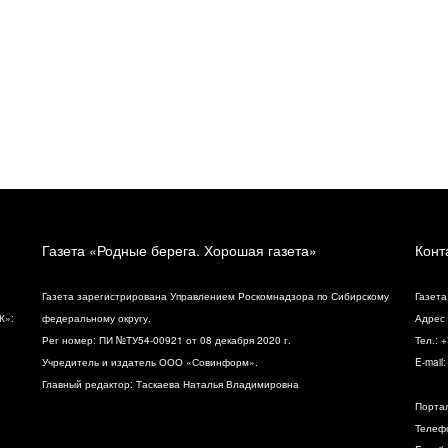
Газета «Родные берега. Хорошая газета»
Конт
Газета зарегистрирована Управлением Роскомнадзора по Сибирскому
Газета
К»:
федеральному округу.
Адрес 
Рег номер: ПИ №ТУ54-00921 от 08 декабря 2020 г.
Тел.: 
Учредитель и издатель ООО «Совинформ».
E-mail
Главный редактор: Таскаева Наталья Владимировна
Порта
Телефо