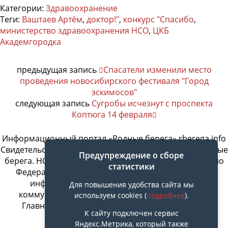
Категории:
Здравоохранение
Теги:
Ваштаев Артём
,
доктор!"
,
конкурс "Спасибо
,
министерство здравоохранения НСО
,
ЦКБ
Академгородка
предыдущая запись
Спасатели изменили место
проведения новосибирского фестиваля "Город
эскимосов"
следующая запись
Сугробы исчезнут с проспекта
Коптюга 14 февраля
Информационный портал «Родные берега» rberega.info
Свидетельство о регистрации сетевого издания «Родные
Предупреждение о сборе
берега. НСК»: Эл № ФС77-74717 от 11.01.2019 г., выдано
статистики
Федеральной службой по надзору в сфере связи,
информационных технологий и массовых
Для повышения удобства сайта мы
коммуникаций. Учредитель ООО «СовИнформ».
используем cookies (
подробнее
).
Главный редактор Байжанов Ерлан Омарович
К сайту подключен сервис
Яндекс.Метрика, который также