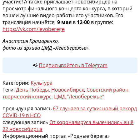
участие! А также приглашает новосибирцев на
просмотр финального концерта конкурса, в который
вошли лучшие видео-работы его участников. Его
трансляция начнётся
9 мая
в
12-00
в группе:
https://vk.com/levoberege
Анастасия Крамаренко,
фото из архива ЦМД «Левобережье»
📢
Подписывайтесь в Telegram
Категории:
Культура
Теги:
День Победы
,
Новосибирск
,
Советский район
,
творческий конкурс
,
ЦМД "Левобережье"
предыдущая запись
67 случаев за сутки: новый рекорд
COVID-19 в НСО
следующая запись
От коронавируса вылечились ещё
22 новосибирца
Информационный портал «Родные берега»