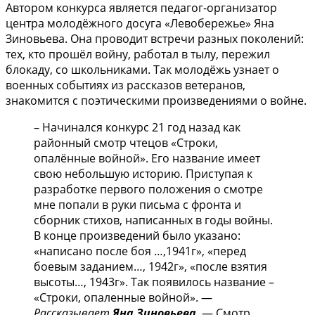
Автором конкурса является педагог-организатор
центра молодёжного досуга «Левобережье» Яна
Зиновьева. Она проводит встречи разных поколений:
тех, кто прошёл войну, работал в тылу, пережил
блокаду, со школьниками. Так молодёжь узнает о
военных событиях из рассказов ветеранов,
знакомится с поэтическими произведениями о войне.
– Начинался конкурс 21 год назад как
районный смотр чтецов «Строки,
опалённые войной». Его название имеет
свою небольшую историю. Приступая к
разработке первого положения о смотре
мне попали в руки письма с фронта и
сборник стихов, написанных в годы войны.
В конце произведений было указано:
«написано после боя …,1941г», «перед
боевым заданием…, 1942г», «после взятия
высоты…, 1943г». Так появилось название –
«Строки, опаленные войной». —
Рассказывает
Яна Зиновьева
.
— Смотр