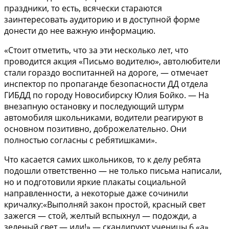
праздники, то есть, всячески стараются
заинтересовать аудиторию и в доступной форме
донести до нее важную информацию.
«Стоит отметить, что за эти несколько лет, что
проводится акция «Письмо водителю», автолюбители
стали гораздо воспитанней на дороге, — отмечает
инспектор по пропаганде безопасности ДД отдела
ГИБДД по городу Новосибирску Юлия Бойко. — На
внезапную остановку и последующий штурм
автомобиля школьниками, водители реагируют в
основном позитивно, доброжелательно. Они
полностью согласны с ребятишками».
Что касается самих школьников, то к делу ребята
подошли ответственно — не только письма написали,
но и подготовили яркие плакаты социальной
направленности, а некоторые даже сочинили
кричалку:«Выполняй закон простой, красный свет
зажегся — стой, желтый вспыхнул — подожди, а
зеленый свет — иди!» — скандируют ученицы 6 «а»