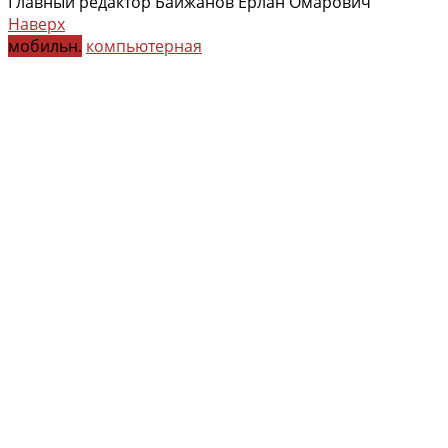
Главный редактор Байжанов Ерлан Омарович
Наверх
мобильн.
компьютерная