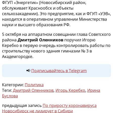
ФГУП «Энергетик» (Новосибирский район,
обслуживает Краснообск и объекты
сельхозакадемии). Это предприятие, как и ФГУП «УЭВ»,
находится в оперативном управлении Министерства
науки и высшего образования РФ.
5 октября на аппаратном совещании глава Советского
района
Дмитрий Оленников
поручил Игорю
Керебко в первую очередь контролировать работы по
строительству нового здания гимназии № 3 в
Академгородке.
📢
Подписывайтесь в Telegram
Категории:
Политика
Теги:
Дмитрий Оленников
,
Игорь Керебко
,
Ирина
Буслова
предыдущая запись
По приросту коронавируса
Новосибирск не лидирует в Сибири