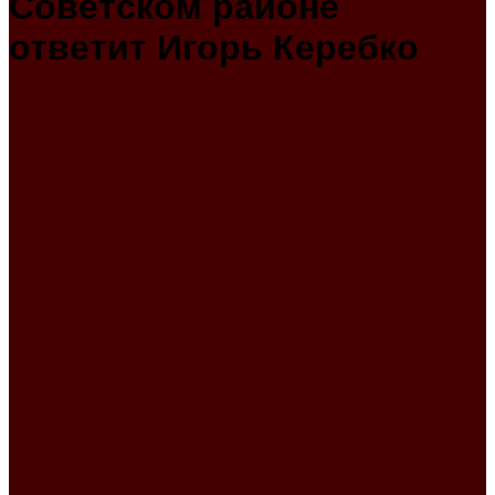
Советском районе
ответит Игорь Керебко