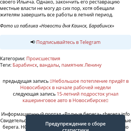
своего Ильича. Однако, закончить его реставрацию
местные власти не могу до сих пор, хотя обещали
жителям завершить все работы в летний период.
Фото из паблика «Новости дня Каинск, Барабинск»
📢
Подписывайтесь в Telegram
Категории:
Происшествия
Теги:
Барабинск
,
вандалы
,
памятник Ленину
предыдущая запись
Небольшое потепление придёт в
Новосибирск в начале рабочей недели
следующая запись
15-летний подросток угнал
кашеринговое авто в Новосибирске
Информационный портал «Родные берега» rberega.info
Свидетельство о регистрации сетевого издания «Родные
Предупреждение о сборе
берега. НСК»: Эл № ФС77-74717 от 11.01.2019 г., выдано
статистики