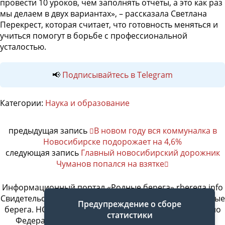
провести 10 уроков, чем заполнять отчеты, а это как раз
мы делаем в двух вариантах», – рассказала Светлана
Перекрест, которая считает, что готовность меняться и
учиться помогут в борьбе с профессиональной
усталостью.
📢
Подписывайтесь в Telegram
Категории:
Наука и образование
предыдущая запись
В новом году вся коммуналка в
Новосибирске подорожает на 4,6%
следующая запись
Главный новосибирский дорожник
Чуманов попался на взятке
Информационный портал «Родные берега» rberega.info
Свидетельство о регистрации сетевого издания «Родные
Предупреждение о сборе
берега. НСК»: Эл № ФС77-74717 от 11.01.2019 г., выдано
статистики
Федеральной службой по надзору в сфере связи,