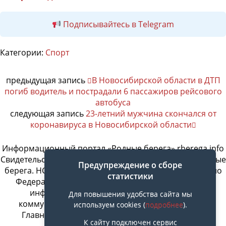
Подписывайтесь в Telegram
Категории:
Спорт
предыдущая запись
В Новосибирской области в ДТП
погиб водитель и пострадали 6 пассажиров рейсового
автобуса
следующая запись
23-летний мужчина скончался от
коронавируса в Новосибирской области
Информационный портал «Родные берега» rberega.info
Свидетельство о регистрации сетевого издания «Родные
Предупреждение о сборе
берега. НСК»: Эл № ФС77-74717 от 11.01.2019 г., выдано
статистики
Федеральной службой по надзору в сфере связи,
информационных технологий и массовых
Для повышения удобства сайта мы
коммуникаций. Учредитель ООО «СовИнформ».
используем cookies (
подробнее
).
Главный редактор Байжанов Ерлан Омарович
К сайту подключен сервис