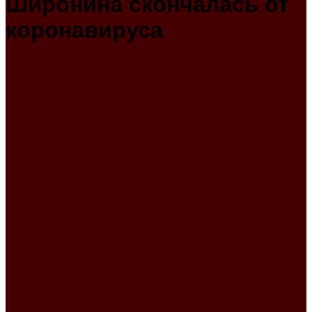
Широнина скончалась от
коронавируса