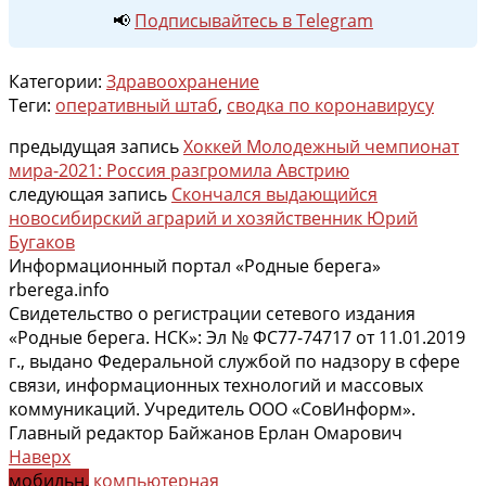
📢
Подписывайтесь в Telegram
Категории:
Здравоохранение
Теги:
оперативный штаб
,
сводка по коронавирусу
предыдущая запись
Хоккей Молодежный чемпионат
мира-2021: Россия разгромила Австрию
следующая запись
Скончался выдающийся
новосибирский аграрий и хозяйственник Юрий
Бугаков
Информационный портал «Родные берега»
rberega.info
Свидетельство о регистрации сетевого издания
«Родные берега. НСК»: Эл № ФС77-74717 от 11.01.2019
г., выдано Федеральной службой по надзору в сфере
связи, информационных технологий и массовых
коммуникаций. Учредитель ООО «СовИнформ».
Главный редактор Байжанов Ерлан Омарович
Наверх
мобильн.
компьютерная