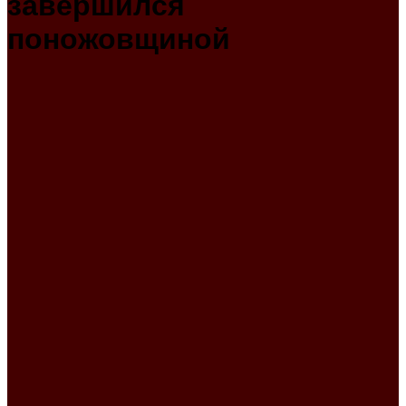
завершился
поножовщиной