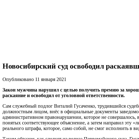
Новосибирский суд освободил раскаявше
Опубликовано 11 января 2021
Закон мужчина нарушил с целью получить премию за хорошую
раскаяние и освободил от уголовной ответственности.
Сам служебный подлог Виталий Гусаченко, трудившийся судебн
должностным лицом, внёс в официальные документы заведомо л
административном правонарушении, которое не совершалось, в
понятых соответствующее объяснение, а затем направил эту «л
реального штрафа, которое, само собой, не смог исполнить в в
Таким образом, как следует из релиза Первомайского суда, Г