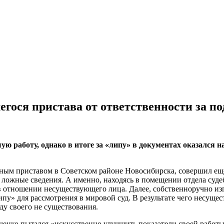
гося пристава от ответственности за по
 работу, однако в итоге за «липу» в документах оказался н
ым приставом в Советском районе Новосибирска, совершил ещё в
ожные сведения. А именно, находясь в помещении отдела судебн
 отношении несуществующего лица. Далее, собственноручно изг
ипу» для рассмотрения в мировой суд. В результате чего несущ
иду своего не существования.
усаченко пытался «искусственно улучшить показатели своей ра