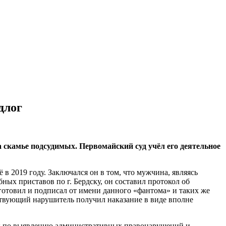
длог
а скамье подсудимых. Первомайский суд учёл его деятельное
 2019 году. Заключался он в том, что мужчина, являясь
ых приставов по г. Бердску, он составил протокол об
отовил и подписал от имени данного «фантома» и таких же
ествующий нарушитель получил наказание в виде вполне
боты по выявлению административных правонарушений и