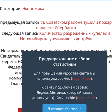
Категории:
Экономика
предыдущая запись
В Советском районе тушили пожар
в туалете Сбербанка
следующая запись
Количество разрешённых купелей в
Новосибирске увеличилось до трёх
Информационный портал «Родные берега» rberega.info
Свидетельство о регистрации сетевого издания «Родные
Предупреждение о сборе
берега. НСК»: Эл № ФС77-74717 от 11.01.2019 г., выдано
статистики
Федеральной службой по надзору в сфере связи,
информационных технологий и массовых
Для повышения удобства сайта мы
коммуникаций. Учредитель ООО «СовИнформ».
используем cookies (
подробнее
).
Главный редактор Байжанов Ерлан Омарович
К сайту подключен сервис
Яндекс.Метрика, который также
использует файлы cookie (
подробнее
).
Наверх
Я согласен/согласна
Мобильн.
Компьютерная