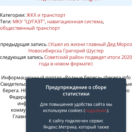
Категории:
ЖКХ и транспорт
Теги:
МКУ "ЦУГАЭТ"
,
навигационная система
,
общественный транспорт
предыдущая запись
Ушел из жизни главный Дед Мороз
Новосибирска Григорий Шустер
следующая запись
Советский район подведет итоги 2020
года в новом формате
Информационный портал «Родные берега» rberega.info
Свидетельство о регистрации сетевого издания «Родные
Предупреждение о сборе
берега. НСК»: Эл № ФС77-74717 от 11.01.2019 г., выдано
статистики
Федеральной службой по надзору в сфере связи,
информационных технологий и массовых
Для повышения удобства сайта мы
коммуникаций. Учредитель ООО «СовИнформ».
используем cookies (
подробнее
).
Главный редактор Байжанов Ерлан Омарович
К сайту подключен сервис
Яндекс.Метрика, который также