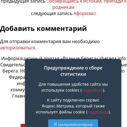
предыдущая запись
Возвращаясь к истокам, припади к
родникам
следующая запись
Афоризм
Добавить комментарий
Для отправки комментария вам необходимо
авторизоваться
.
Информационный портал «Родные берега» rberega.info
Свидетельство о регистрации сетевого издания «Родные
Предупреждение о сборе
берега. НСК»: Эл № ФС77-74717 от 11.01.2019 г., выдано
статистики
Федеральной службой по надзору в сфере связи,
информационных технологий и массовых
Для повышения удобства сайта мы
коммуникаций. Учредитель ООО «СовИнформ».
используем cookies (
подробнее
).
Главный редактор Байжанов Ерлан Омарович
К сайту подключен сервис
Яндекс.Метрика, который также
использует файлы cookie (
подробнее
).
Наверх
Я согласен/согласна
Мобильн.
Компьютерная